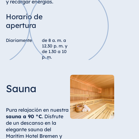
y recargar energías.
Egipto
Horario de
Jolie Ville Resort
apertura
& Casino Sharm
El Sheikh
Diariamente
de 8 a. m. a
12.30 p. m. y
de 1.30 a 10
p. m.
Albania
Hotel Plaza
Tirana
Sauna
Resort Marina
Bay
Pura relajación en nuestra
sauna a 90 °C
. Disfrute
de un descanso en la
Bulgaria
elegante sauna del
Hotel Paradise
Maritim Hotel Bremen y