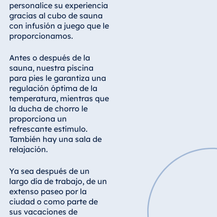
Blue Albena
personalice su experiencia
gracias al cubo de sauna
Hotel Amelia
con infusión a juego que le
proporcionamos.
Antes o después de la
China
sauna, nuestra piscina
Hotel Taicang
para pies le garantiza una
Garden
regulación óptima de la
temperatura, mientras que
Hotel &
la ducha de chorro le
Conference
proporciona un
Center Taicang
refrescante estímulo.
También hay una sala de
relajación.
Italia
Ya sea después de un
Resort Calabria
largo día de trabajo, de un
extenso paseo por la
ciudad o como parte de
sus vacaciones de