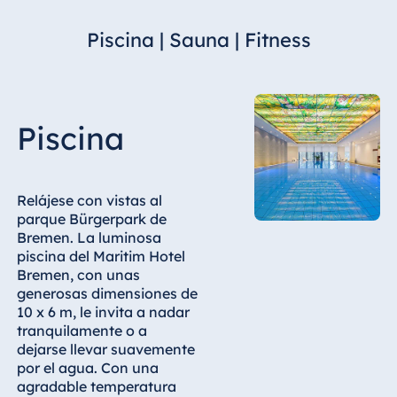
Hotel Bonn
Piscina | Sauna | Fitness
Hotel Bremen
Hotel Darmstadt
Hotel Dresden
Hotel Düsseldorf
Piscina
Hotel Frankfurt
Hotel am
Schlossgarten
Relájese con vistas al
Fulda
parque Bürgerpark de
Bremen. La luminosa
Airport Hotel
piscina del Maritim Hotel
Hannover
Bremen, con unas
Hotel Ingolstadt
generosas dimensiones de
10 x 6 m, le invita a nadar
Hotel Bellevue
tranquilamente o a
Kiel
dejarse llevar suavemente
Hotel Köln
por el agua. Con una
agradable temperatura
Hotel