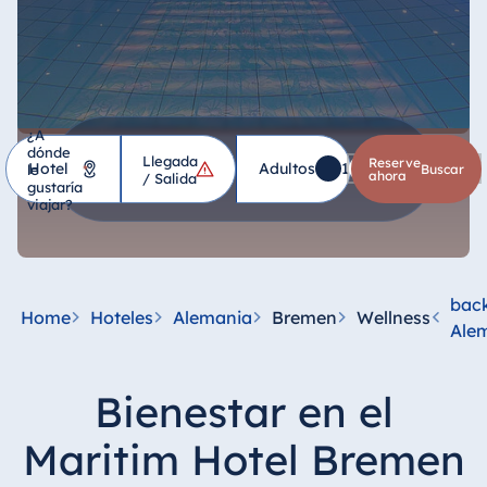
¿A
dónde
Llegada
Hotel
Reserve
Adultos
1
Niños
0
le
*
buscar
ahora
/ Salida
gustaría
viajar?
Alemania
Hotel Bad
Homburg
back
Home
Hoteles
Alemania
Bremen
Wellness
Hotel Bad
Ale
Salzuflen
Hotel Bad
Bienestar en el
Wildungen
proArte Hotel
Maritim Hotel Bremen
Berlin