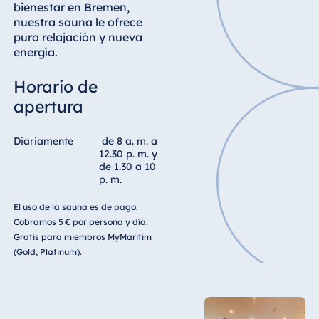
bienestar en Bremen,
Malta
nuestra sauna le ofrece
Antonine Hotel &
pura relajación y nueva
Spa Malta
energía.
Horario de
apertura
Mauricio
Resort & Spa
Diariamente
de 8 a. m. a
Mauritius
12.30 p. m. y
de 1.30 a 10
p. m.
El uso de la sauna es de pago.
Cobramos 5 € por persona y día.
Gratis para miembros MyMaritim
(Gold, Platinum).