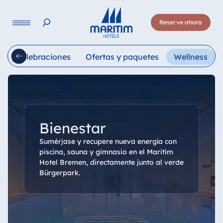
Lengua
Reserve ahora
Deutsch
English
Français
Italiano
Esp
es y celebraciones
Ofertas y paquetes
Wellness
Bienestar
Sumérjase y recupere nueva energía con
piscina, sauna y gimnasio en el Maritim
Hotel Bremen, directamente junto al verde
Bürgerpark.