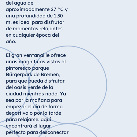
del agua de
Königswinter
aproximadamente 27 °C y
Hotel Magdeburg
una profundidad de 1,30
Hotel München
m, es ideal para disfrutar
de momentos relajantes
Hotel Stuttgart
en cualquier época del
Seehotel
año.
Timmendorfer
Strand
El gran ventanal le ofrece
unas magníficas vistas al
TitiseeHotel
pintoresco parque
Titisee-Neustadt
Bürgerpark de Bremen,
Strandhotel
para que pueda disfrutar
Travemünde
del oasis verde de la
ciudad mientras nada. Ya
Hotel Ulm
sea por la mañana para
Star-Apart Hansa
empezar el día de forma
Hotel Wiesbaden
deportiva o por la tarde
para relajarse: aquí
Hotel Würzburg
encontrará el lugar
perfecto para desconectar