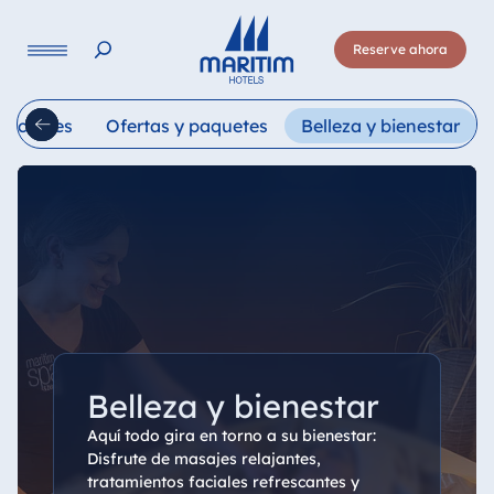
Lengua
Reserve ahora
Deutsch
English
Français
Italiano
Esp
braciones
Ofertas y paquetes
Belleza y bienestar
Belleza y bienestar
Aquí todo gira en torno a su bienestar:
Disfrute de masajes relajantes,
tratamientos faciales refrescantes y