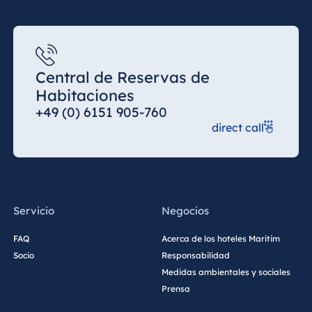
baño,
Mineralizante, desintoxicante,
regenerante, emoliente. Recomendado para
afecciones de la piel.
Duración aprox. 25–35 minutos, precio por
persona: 49 €
Central de Reservas de
Habitaciones
+49 (0) 6151 905-760
direct call
Servicio
Negocios
FAQ
Acerca de los hoteles Maritim
Socio
Responsabilidad
Medidas ambientales y sociales
Prensa