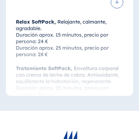
Relax SoftPack,
Relajante, calmante,
agradable.
Duración aprox. 15 minutos, precio por
persona: 24 €
Duración aprox. 25 minutos, precio por
persona: 28 €
Tratamiento SoftPack,
Envoltura corporal
con crema de leche de cabra. Antioxidante,
equilibrante la hidratación, regenerante.
Duración aprox. 25 minutos, precio por
persona: 39 €
Envoltura de chocolate SoftPack,
Antioxidante, equilibrante la hidratación,
regenerante, armonizante, reafirmante.
Duración aprox. 25–35 minutos, precio por
persona: 49 €