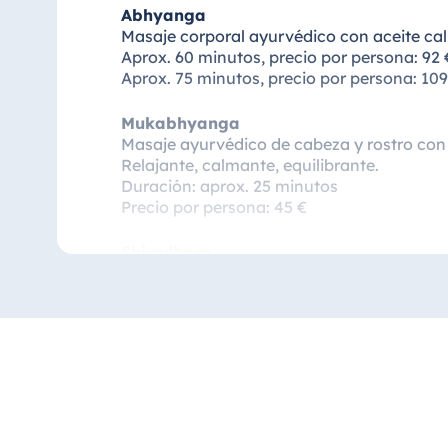
Abhyanga
Masaje corporal ayurvédico con aceite calie
Aprox. 60 minutos, precio por persona: 92 
Aprox. 75 minutos, precio por persona: 109
Mukabhyanga
Masaje ayurvédico de cabeza y rostro con a
Relajante, calmante, equilibrante.
Duración: aprox. 25 minutos
Precio por persona: 45 €
Shirodhara
Flujo de aceite en la frente con masaje de
Duración: aprox. 30 minutos
Precio por persona: 59 €
Padabhyanga
Masaje de pies y piernas con aceite calient
Relajante, estimulante de la linfa, equilibra
Aprox. 25 minutos, precio por persona: 45 
Aprox. 45 minutos, precio por persona: 72 