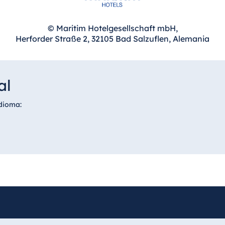
© Maritim Hotelgesellschaft mbH,
hierbas.
Herforder Straße 2, 32105 Bad Salzuflen, Alemania
te.
al
idioma:
ante, suavizante.