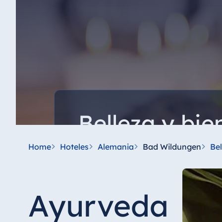
Belleza y bie
Aquí todo gira en torno a su bienestar: Dis
Home
Hoteles
Alemania
Bad Wildungen
Bel
tratamientos faciales refrescantes y cuida
y la mente.
Ayurveda