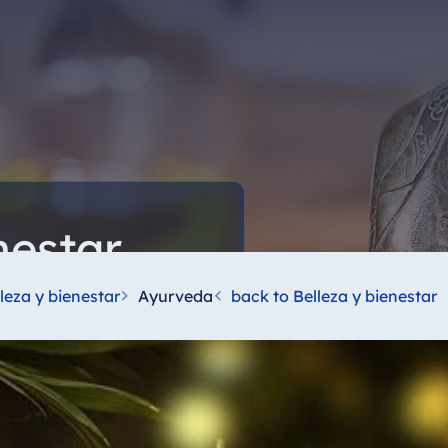
nestar
frute de masajes relajantes,
leza y bienestar
Ayurveda
back to Belleza y bienestar
dos relajantes para el cuerpo