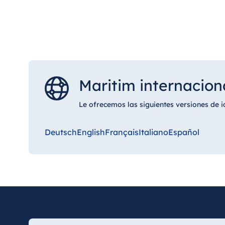
Pinda Sveda
Masaje corporal ayurvédico con sacos de 
Relajante, estimulante de la linfa, tonifican
Duración: aprox. 60 minutos
Precio por persona: 92 €
Maritim internacion
Garshan
Exfoliación corporal ayurvédica en seco.
Le ofrecemos las siguientes versiones de 
Calentador, estimulante de la linfa, tonific
Duración: aprox. 25 minutos
Precio por persona: 39 €
Deutsch
English
Français
Italiano
Español