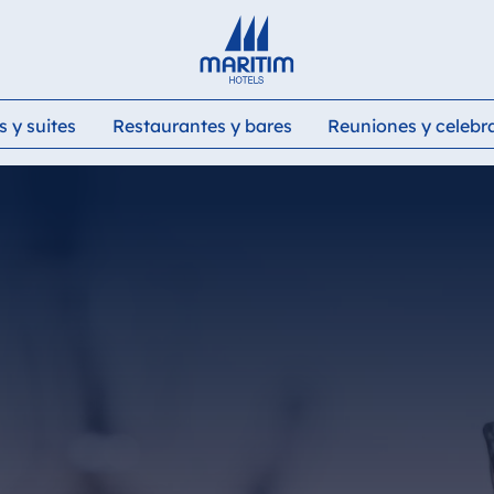
Deutsch
English
Français
Italiano
Español
 y suites
Restaurantes y bares
Reuniones y celebr