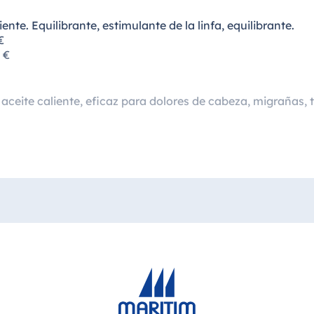
nte. Equilibrante, estimulante de la linfa, equilibrante.
€
 €
ceite caliente, eficaz para dolores de cabeza, migrañas, 
 cabeza y rostro. Relajación profunda, calmante, equilibran
e.
nte.
€
€