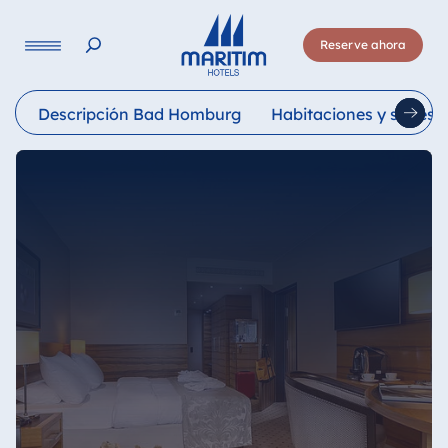
Lengua
Reserve ahora
Deutsch
English
Français
Italiano
Esp
Descripción Bad Homburg
Habitaciones y suites