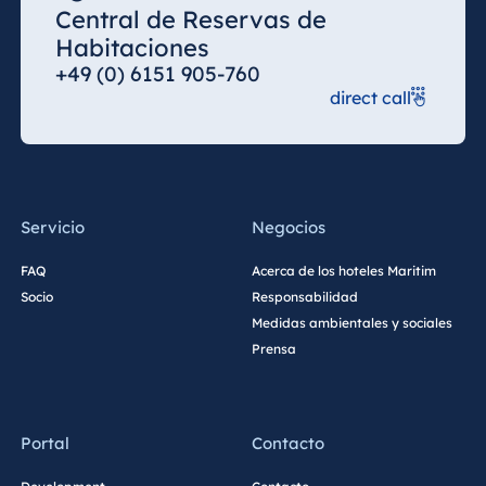
Central de Reservas de
Egipto
Habitaciones
+49 (0) 6151 905-760
Jolie Ville Resort
& Casino Sharm
direct call
El Sheikh
Albania
Servicio
Negocios
Hotel Plaza
FAQ
Acerca de los hoteles Maritim
Tirana
Socio
Responsabilidad
Resort Marina
Medidas ambientales y sociales
Bay
Prensa
Bulgaria
Portal
Contacto
Hotel Paradise