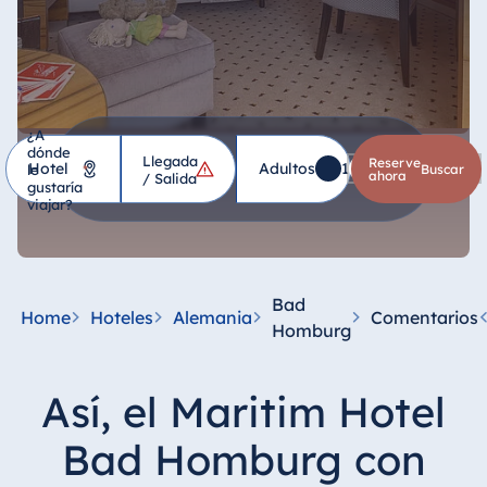
¿A
dónde
Llegada
Hotel
Reserve
Adultos
1
Niños
0
le
*
buscar
ahora
/ Salida
gustaría
viajar?
Alemania
Hotel Bad
Homburg
Bad
Home
Hoteles
Alemania
Comentarios
Hotel Bad
Homburg
Salzuflen
Hotel Bad
Así, el Maritim Hotel
Wildungen
proArte Hotel
Bad Homburg con
Berlin