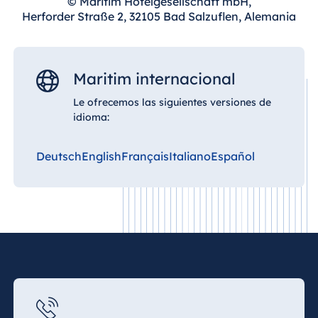
© Maritim Hotelgesellschaft mbH,
Königswinter
Herforder Straße 2, 32105 Bad Salzuflen, Alemania
Hotel Magdeburg
Hotel München
Hotel Stuttgart
Maritim internacional
Seehotel
Le ofrecemos las siguientes versiones de
Timmendorfer
idioma:
Strand
TitiseeHotel
Deutsch
English
Français
Italiano
Español
Titisee-Neustadt
Strandhotel
Travemünde
Hotel Ulm
Star-Apart Hansa
Hotel Wiesbaden
Hotel Würzburg