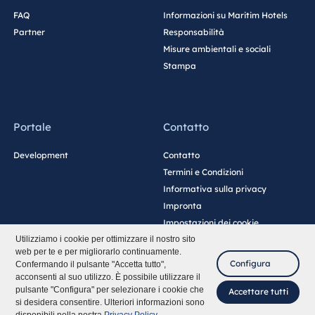
FAQ
Informazioni su Maritim Hotels
Partner
Responsabilità
Misure ambientali e sociali
Stampa
Portale
Contatto
Development
Contatto
Termini e Condizioni
Informativa sulla privacy
Impronta
Impostazioni dei cookie
Utilizziamo i cookie per ottimizzare il nostro sito
web per te e per migliorarlo continuamente.
Configura
Confermando il pulsante "Accetta tutto",
acconsenti al suo utilizzo. È possibile utilizzare il
pulsante "Configura" per selezionare i cookie che
Accettare tutti
si desidera consentire. Ulteriori informazioni sono