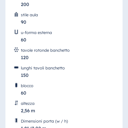
200
Egitto
stile aula
Jolie Ville Resort
90
& Casino Sharm
El Sheikh
u-forma esterna
60
tavole rotonde banchetto
120
Albania
Hotel Plaza
lunghi tavoli banchetto
Tirana
150
Resort Marina
blocco
Bay
60
altezza
2,56 m
Bulgaria
Dimensioni porta (w / h)
Hotel Paradise