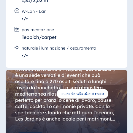
1,81/2,02 m
Blue Albena
Hotel Amelia
W-Lan - Lan
•/•
pavimentazione
Teppich/carpet
Cina
Hotel Taicang
naturale illuminazione / oscuramento
Garden
Ristorante Les Jardins
•/•
Hotel &
Conference
Il nostro ristorante principale, "Les Jardins",
Center Taicang
è una sede versatile di eventi che può
ospitare fino a 270 ospiti seduti a lunghi
tavoli da banchetto. La sua atmosfera
mediterranea rilassata ne fanno il luogo
more details about room
perfetto per pranzi o cene di lavoro, pause
Italia
caffè, cocktail o cerimonie private. Con lo
Resort Calabria
spettacolare sfondo che raffigura l'oceano,
Les Jardins è anche ideale per i matrimoni.
Che si tratti di una celebrazione stravagante
o di una riunione intima con famiglia e amici,