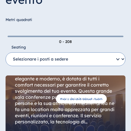
Hotel Bonn
Hotel Bremen
Metri quadrati
Hotel Darmstadt
Hotel Dresden
Hotel Düsseldorf
0 - 208
Seating
Hotel Frankfurt
Suite Melea
Hotel am
Schlossgarten
Fulda
La "Suite Melea", con il suo arredamento
elegante e moderno, è dotata di tutti i
Airport Hotel
comfort necessari per garantire il corretto
Hannover
svolgimento del tuo evento. Questa grande
Hotel Ingolstadt
sala conferenze può ospitare fino a 200
more details about room
Hotel Bellevue
persone e la sua atmosfera mediterranea ne
Kiel
fa una location molto apprezzata per grandi
eventi, riunioni e conferenze. Il servizio
Hotel Köln
personalizzato, la tecnologia di
Hotel
presentazione all'avanguardia, la deliziosa