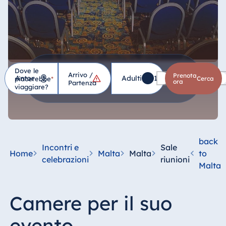
Dove le
Arrivo /
Hotel
Prenota
Adulti
1
Bambini
0
piacerebbe
*
cerca
ora
Partenza
viaggiare?
Germania
Hotel Bad
Homburg
back
Incontri e
Sale
Hotel Bad
Home
Malta
Malta
to
celebrazioni
riunioni
Salzuflen
Malta
Hotel Bad
Wildungen
Camere per il suo
proArte Hotel
Berlin
evento