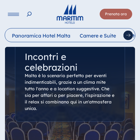
Lingua
Prenota ora
Deutsch
English
Français
Italiano
Esp
Panoramica Hotel Malta
Camere e Suite
Ristor
Incontri e
celebrazioni
Malta è lo scenario perfetto per eventi
indimenticabili, grazie a un clima mite
tutto l'anno e a location suggestive. Che
sia per affari o per piacere, l'ispirazione e
il relax si combinano qui in un'atmosfera
unica.