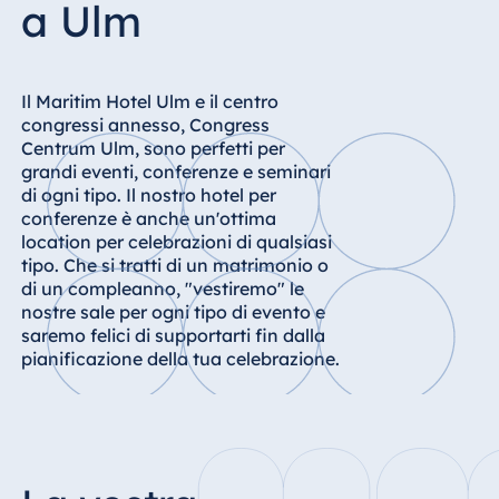
a Ulm
Hotel Bonn
Hotel Bremen
Hotel Darmstadt
Il Maritim Hotel Ulm e il centro
Hotel Dresden
congressi annesso, Congress
Centrum Ulm, sono perfetti per
Hotel Düsseldorf
grandi eventi, conferenze e seminari
Hotel Frankfurt
di ogni tipo. Il nostro hotel per
conferenze è anche un'ottima
Hotel am
location per celebrazioni di qualsiasi
Schlossgarten
tipo. Che si tratti di un matrimonio o
Fulda
di un compleanno, "vestiremo" le
Airport Hotel
nostre sale per ogni tipo di evento e
Hannover
saremo felici di supportarti fin dalla
Hotel Ingolstadt
pianificazione della tua celebrazione.
Hotel Bellevue
Kiel
Hotel Köln
Hotel