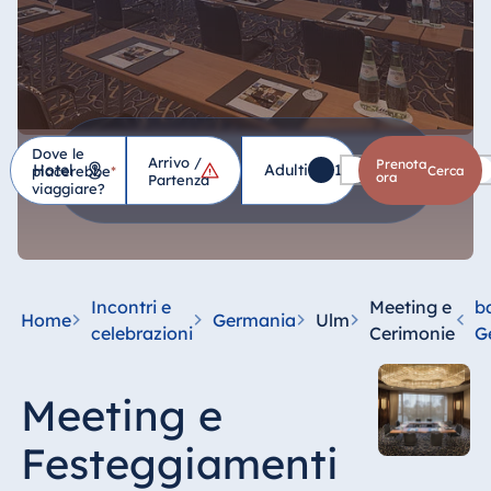
Dove le
Arrivo /
Hotel
Prenota
Adulti
1
Bambini
0
piacerebbe
*
cerca
ora
Partenza
viaggiare?
Germania
Hotel Bad
Homburg
Incontri e
Meeting e
b
Home
Germania
Ulm
Hotel Bad
celebrazioni
Cerimonie
G
Salzuflen
Hotel Bad
Meeting e
Wildungen
proArte Hotel
Festeggiamenti
Berlin