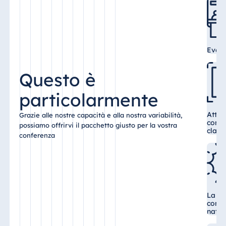
Malta
Antonine Hotel &
Spa Malta
Eventi
Questo è
Mauritius
particolarmente
Resort & Spa
Mauritius
Attre
Grazie alle nostre capacità e alla nostra variabilità,
confe
possiamo offrirvi il pacchetto giusto per la vostra
class
conferenza
La ma
confe
natur