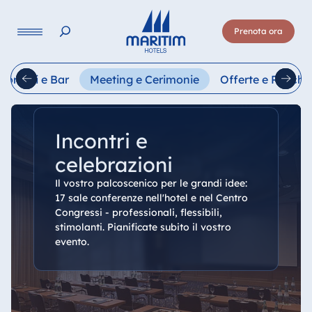
Lingua
Prenota ora
Deutsch
English
Français
Italiano
Esp
storanti e Bar
Meeting e Cerimonie
Offerte e Pacchet
Incontri e
celebrazioni
Il vostro palcoscenico per le grandi idee:
17 sale conferenze nell'hotel e nel Centro
Congressi - professionali, flessibili,
stimolanti. Pianificate subito il vostro
evento.