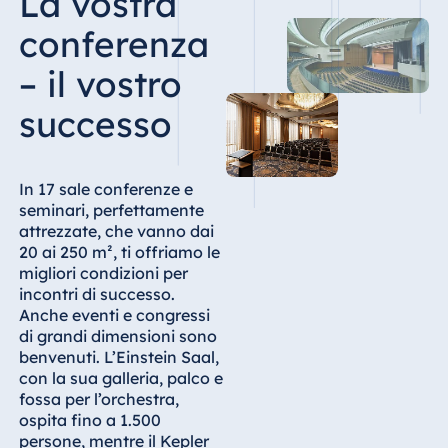
La vostra
Königswinter
conferenza
Hotel Magdeburg
Hotel München
– il vostro
Hotel Stuttgart
successo
Seehotel
Timmendorfer
Strand
In 17 sale conferenze e
TitiseeHotel
seminari, perfettamente
Titisee-Neustadt
attrezzate, che vanno dai
20 ai 250 m², ti offriamo le
Strandhotel
migliori condizioni per
Travemünde
incontri di successo.
Hotel Ulm
Anche eventi e congressi
di grandi dimensioni sono
Star-Apart Hansa
benvenuti. L’Einstein Saal,
Hotel Wiesbaden
con la sua galleria, palco e
Hotel Würzburg
fossa per l’orchestra,
ospita fino a 1.500
persone, mentre il Kepler