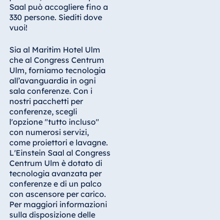
Saal può accogliere fino a
330 persone. Siediti dove
Egitto
vuoi!
Jolie Ville Resort
& Casino Sharm
Sia al Maritim Hotel Ulm
El Sheikh
che al Congress Centrum
Ulm, forniamo tecnologia
all’avanguardia in ogni
sala conferenze. Con i
Albania
nostri pacchetti per
conferenze, scegli
Hotel Plaza
l'opzione "tutto incluso"
Tirana
con numerosi servizi,
Resort Marina
come proiettori e lavagne.
Bay
L'Einstein Saal al Congress
Centrum Ulm è dotato di
tecnologia avanzata per
conferenze e di un palco
con ascensore per carico.
Bulgaria
Per maggiori informazioni
Hotel Paradise
sulla disposizione delle