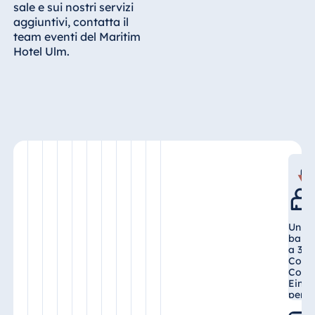
Blue Albena
sale e sui nostri servizi
aggiuntivi, contatta il
Hotel Amelia
team eventi del Maritim
Hotel Ulm.
Cina
Hotel Taicang
Garden
Hotel &
Conference
Center Taicang
Un to
banch
Italia
a 3.0
Colle
Resort Calabria
Cong
Einst
pers