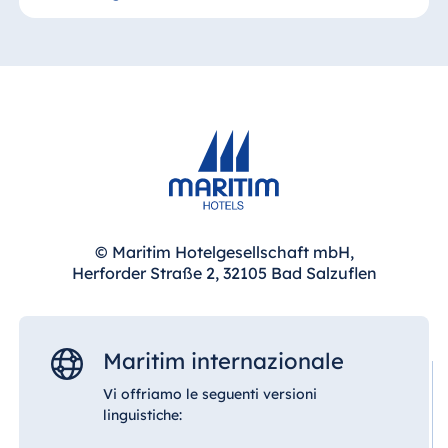
un’organizzazione efficiente e uno svolgimento
Il collegamento diretto con il Maritim Hotel
senza problemi.
consente un accesso senza interruzioni tra hotel
e area eventi. I partecipanti beneficiano di
percorsi brevi, orientamento semplice e della
combinazione di alloggio, meeting e ristorazione
in un unico luogo.
© Maritim Hotelgesellschaft mbH,
Herforder Straße 2, 32105 Bad Salzuflen
Maritim internazionale
Vi offriamo le seguenti versioni
linguistiche: