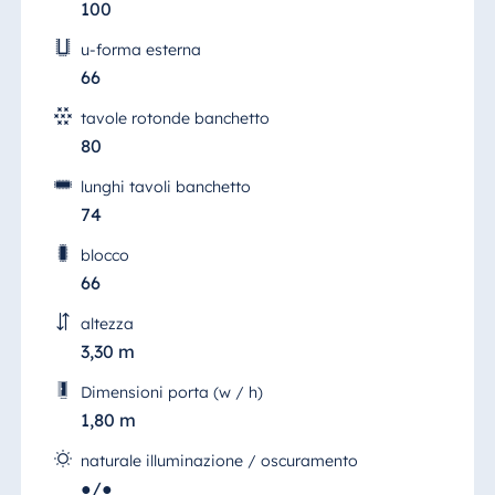
100
u-forma esterna
66
tavole rotonde banchetto
80
lunghi tavoli banchetto
74
blocco
66
altezza
3,30 m
Dimensioni porta (w / h)
1,80 m
naturale illuminazione / oscuramento
●/●