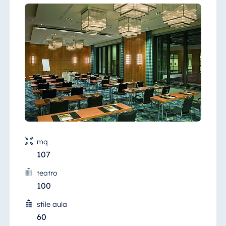
mq
107
teatro
100
stile aula
60