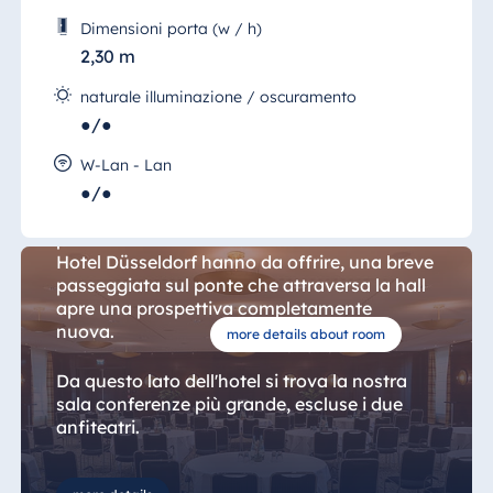
Dimensioni porta (w / h)
2,30 m
naturale illuminazione / oscuramento
●/●
Sala 11, Mauritius
W-Lan - Lan
●/●
Proprio quando si pensa di aver visto tutti i
punti salienti che le 33 sale del Maritim
Hotel Düsseldorf hanno da offrire, una breve
passeggiata sul ponte che attraversa la hall
apre una prospettiva completamente
nuova.
more details about room
Da questo lato dell'hotel si trova la nostra
sala conferenze più grande, escluse i due
anfiteatri.
Questa sala, molto amata, ha una