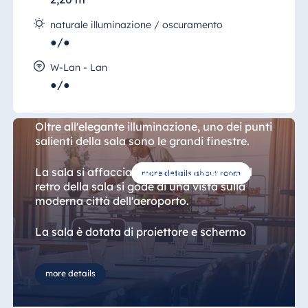
naturale illuminazione / oscuramento
Sala 4a+b, Maiorca
●/●
Come la sala "Teneriffa"(Tenerife), anche
W-Lan - Lan
questa moderna sala può essere divisa in
●/●
due sezioni di 58 mq e 143 mq.
Oltre all'elegante illuminazione, uno dei punti
salienti della sala sono le grandi finestre.
La sala si affaccia sulla hall laterale e dal
more details about room
retro della sala si gode di una vista sulla
moderna città dell'aeroporto.
La sala è dotata di proiettore e schermo
incorporati ed è perfetta per riunioni, pause
pranzo o cene.
more details
Da qui si può raggiungere a piedi uno
qualsiasi dei nostri quattro ristoranti, dove si