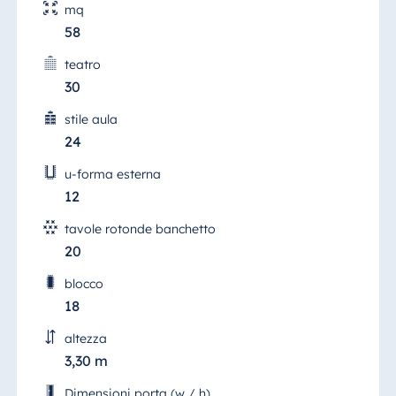
mq
58
teatro
30
stile aula
24
u-forma esterna
12
tavole rotonde banchetto
20
blocco
Boardroom Cairo
18
Le sale "Kairo" (Cairo) e "Luxor" sono state
altezza
appositamente progettate per le riunioni dei
3,30 m
consigli di amministrazione o per trattative
importanti.
Dimensioni porta (w / h)