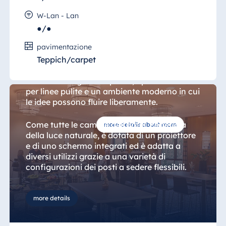
W-Lan - Lan
●/●
Sala 10, Dubai
pavimentazione
Teppich/carpet
Questo ambiente elegante fa a meno di
elementi in legno alle pareti, optando invece
per linee pulite e un ambiente moderno in cui
le idee possono fluire liberamente.
Come tutte le camere dell'hotel, beneficia
more details about room
della luce naturale, è dotata di un proiettore
e di uno schermo integrati ed è adatta a
diversi utilizzi grazie a una varietà di
configurazioni dei posti a sedere flessibili.
Le dimensioni della "Sala Dubai" sono ideali
more details
per eventi di ogni tipo e per questo è una
delle camere più prenotate dell'hotel.