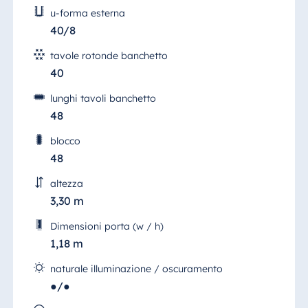
u-forma esterna
40/8
tavole rotonde banchetto
40
lunghi tavoli banchetto
48
blocco
48
altezza
3,30 m
Dimensioni porta (w / h)
1,18 m
naturale illuminazione / oscuramento
●/●