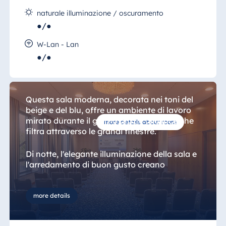
naturale illuminazione / oscuramento
●/●
Sala 9, Mosca
W-Lan - Lan
Al Maritim Hotel Düsseldorf, una
●/●
passeggiata oltre Dubai e le Mauritius vi
porterà a Mosca.
Questa sala moderna, decorata nei toni del
beige e del blu, offre un ambiente di lavoro
mirato durante il giorno grazie alla luce che
more details about room
filtra attraverso le grandi finestre.
Di notte, l'elegante illuminazione della sala e
l'arredamento di buon gusto creano
un'atmosfera meravigliosa.
more details
Che si tratti di pianificare una riunione, un
seminario o un evento serale, questa sala è
in grado di soddisfare tutte le tue esigenze.