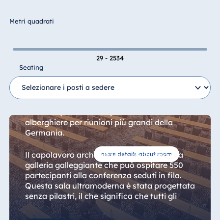
Hotel Bonn
Hotel Bremen
Metri quadrati
Hotel Darmstadt
Hotel Dresden
29 - 2534
Hotel Düsseldorf
Seating
Sala Maritim in totale
Hotel Frankfurt
Hotel am
Con oltre 2.500 mq di spazio, la "Saal
Schlossgarten
Maritim" (Sala Maritim) è una delle sale
Fulda
alberghiere per riunioni più grandi della
Germania.
Airport Hotel
Hannover
Il capolavoro architettonico della sala è la
more details about room
Hotel Ingolstadt
galleria galleggiante che può ospitare 550
Hotel Bellevue
partecipanti alla conferenza seduti in fila.
Kiel
Questa sala ultramoderna è stata progettata
senza pilastri, il che significa che tutti gli
Hotel Köln
ospiti hanno una visuale libera sul palco di
Hotel
185 mq.