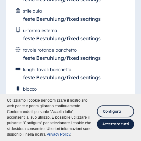
stile aula
feste Bestuhlung/fixed seatings
u-forma esterna
feste Bestuhlung/fixed seatings
tavole rotonde banchetto
feste Bestuhlung/fixed seatings
lunghi tavoli banchetto
feste Bestuhlung/fixed seatings
blocco
10
Utilizziamo i cookie per ottimizzare il nostro sito
web per te e per migliorarlo continuamente.
altezza
Configura
Confermando il pulsante "Accetta tutto",
3,30 m
acconsenti al suo utilizzo. È possibile utilizzare il
pulsante "Configura" per selezionare i cookie che
Accettare tutti
Dimensioni porta (w / h)
si desidera consentire. Ulteriori informazioni sono
disponibili nella nostra
Privacy Policy
.
1,18 m