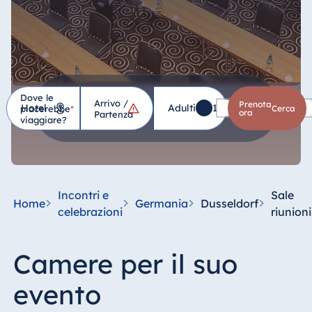
Dove le
Arrivo /
Hotel
Prenota
Adulti
1
Bambini
0
piacerebbe
*
cerca
ora
Partenza
viaggiare?
Germania
Hotel Bad
Homburg
Incontri e
Sale
Home
Germania
Dusseldorf
Hotel Bad
celebrazioni
riunioni
Salzuflen
Hotel Bad
Camere per il suo
Wildungen
proArte Hotel
evento
Berlin