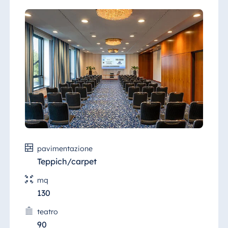
pavimentazione
Teppich/carpet
mq
130
teatro
90