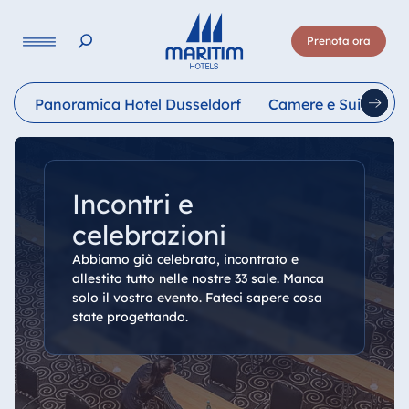
Lingua
Prenota ora
Deutsch
English
Français
Italiano
Esp
Panoramica Hotel Dusseldorf
Camere e Suite
R
Incontri e
celebrazioni
Abbiamo già celebrato, incontrato e
allestito tutto nelle nostre 33 sale. Manca
solo il vostro evento. Fateci sapere cosa
state progettando.