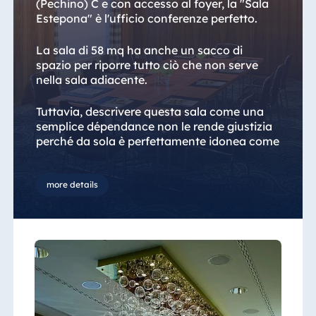
(Pechino) C e con accesso al foyer, la "Sala
Estepona" è l'ufficio conferenze perfetto.
La sala di 58 mq ha anche un sacco di
spazio per riporre tutto ciò che non serve
nella sala adiacente.
Tuttavia, descrivere questa sala come una
semplice dépendance non le rende giustizia
perché da sola è perfettamente idonea come
location per riunioni e incontri, piccola ma
perfettamente attrezzata.
more details
Sotto le spettacolari luci a soffitto di questa
sala si è riusciti a fare molti progressi in
difficili trattative.
Se stai organizzando una piccola riunione o
una cena intima e non hai bisogno di un
grande palcoscenico, questa sala è la scelta
perfetta.