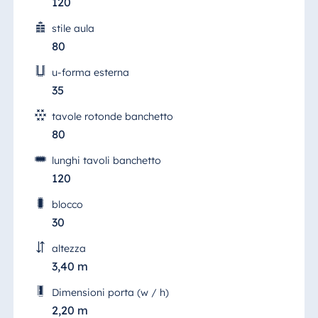
120
stile aula
80
u-forma esterna
35
tavole rotonde banchetto
80
lunghi tavoli banchetto
120
blocco
30
altezza
3,40 m
Dimensioni porta (w / h)
2,20 m