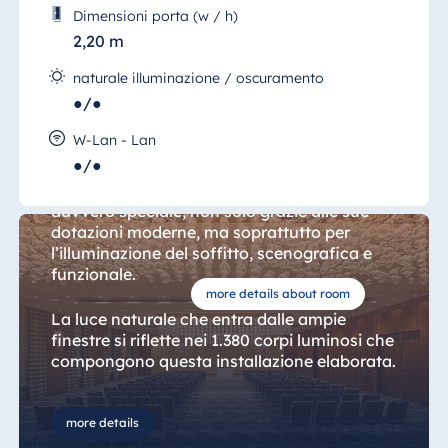
Dimensioni porta (w / h)
2,20 m
naturale illuminazione / oscuramento
●/●
Sala 1, Pechino
W-Lan - Lan
●/●
La sala “Pechino” del Maritim Hotel
Düsseldorf offre un’esperienza per eventi
davvero speciale, non solo grazie alle sue
dotazioni moderne, ma soprattutto per
l’illuminazione del soffitto, scenografica e
funzionale.
more details about room
La luce naturale che entra dalle ampie
finestre si riflette nei 1.380 corpi luminosi che
compongono questa installazione elaborata.
La sala, molto luminosa, è divisibile in tre
more details
sezioni – due da 110 mq e una da 138 mq – e