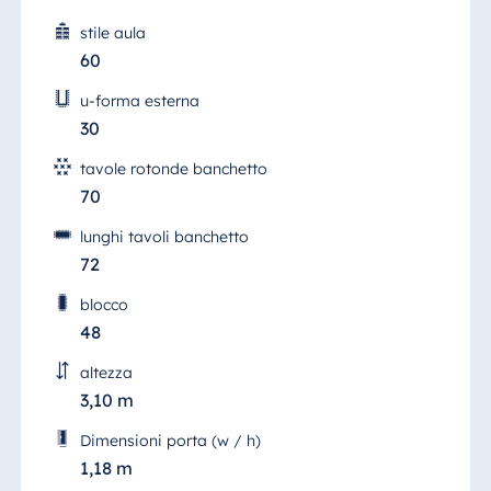
stile aula
60
u-forma esterna
30
tavole rotonde banchetto
70
lunghi tavoli banchetto
72
blocco
48
altezza
3,10 m
Dimensioni porta (w / h)
1,18 m