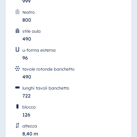
999
teatro
800
stile aula
490
u-forma esterna
96
tavole rotonde banchetto
490
lunghi tavoli banchetto
722
blocco
126
altezza
8,40 m