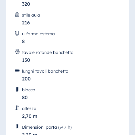
320
stile aula
216
u-forma esterna
8
tavole rotonde banchetto
150
lunghi tavoli banchetto
200
blocco
80
altezza
2,70 m
Dimensioni porta (w / h)
2,20 m