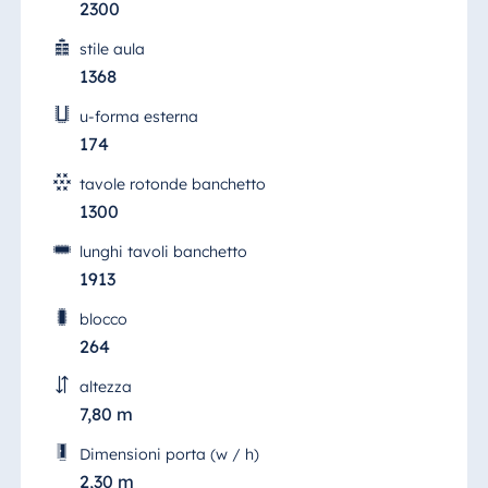
2300
Egitto
stile aula
Jolie Ville Resort
1368
& Casino Sharm
u-forma esterna
El Sheikh
174
tavole rotonde banchetto
1300
Albania
lunghi tavoli banchetto
Hotel Plaza
Tirana
1913
Resort Marina
blocco
Bay
264
altezza
7,80 m
Bulgaria
Dimensioni porta (w / h)
Hotel Paradise
2,30 m