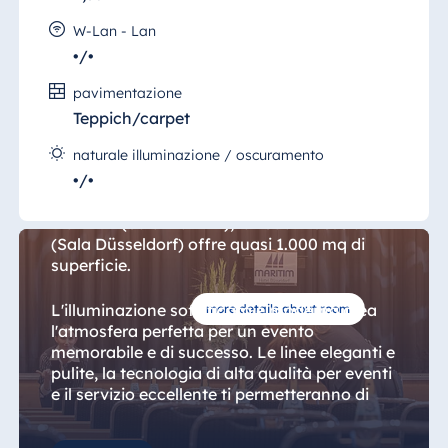
Blue Albena
W-Lan - Lan
Hotel Amelia
•/•
pavimentazione
Teppich/carpet
Cina
Sala Düsseldorf in totale
Hotel Taicang
naturale illuminazione / oscuramento
Garden
•/•
Magnifica come la sorella maggiore, la "Saal
Hotel &
Maritim" (Sala Maritim), la "Saal Düsseldorf "
Conference
(Sala Düsseldorf) offre quasi 1.000 mq di
Center Taicang
superficie.
L'illuminazione sofisticata e moderna crea
more details about room
l'atmosfera perfetta per un evento
Italia
memorabile e di successo. Le linee eleganti e
pulite, la tecnologia di alta qualità per eventi
Resort Calabria
e il servizio eccellente ti permetteranno di
rilassarti durante l'evento.