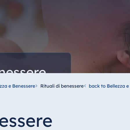
enessere
re: Godetevi massaggi
ezza e Benessere
Rituali di benessere
back to Bellezza e
so e cure rilassanti per il
nessere