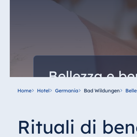
Bellezza e b
Qui tutto ruota intorno al vostro benesse
Home
Hotel
Germania
Bad Wildungen
Bell
rilassanti, trattamenti rinfrescanti per il vi
corpo e la mente.
Rituali di be