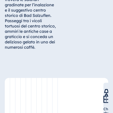
Königswinter
gradinate per l’inalazione
e il suggestivo centro
Hotel Magdeburg
storico di Bad Salzuflen.
Hotel München
Passeggi tra i vicoli
Hotel Stuttgart
tortuosi del centro storico,
ammiri le antiche case a
Seehotel
graticcio e si conceda un
Timmendorfer
delizioso gelato in uno dei
Strand
numerosi caffè.
TitiseeHotel
Titisee-Neustadt
Strandhotel
Travemünde
Hotel Ulm
Star-Apart Hansa
Hotel Wiesbaden
Hotel Würzburg
Check