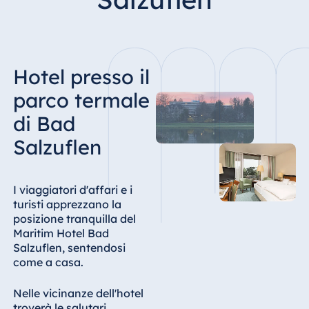
Hotel Bonn
Hotel Bremen
Hotel Darmstadt
Hotel presso il
Hotel Dresden
Hotel Düsseldorf
parco termale
Hotel Frankfurt
di Bad
Hotel am
Salzuflen
Schlossgarten
Fulda
Airport Hotel
I viaggiatori d'affari e i
Hannover
turisti apprezzano la
posizione tranquilla del
Hotel Ingolstadt
Maritim Hotel Bad
Hotel Bellevue
Salzuflen, sentendosi
Kiel
come a casa.
Hotel Köln
Nelle vicinanze dell'hotel
Hotel
troverà le salutari