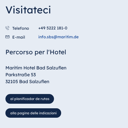
Malta
Visitateci
Antonine Hotel &
Spa Malta
+49 5222 181-0
Telefono
info.sbs@maritim.de
E-mail
Mauritius
Percorso per l'Hotel
Resort & Spa
Mauritius
Maritim Hotel Bad Salzuflen
Parkstraße 53
32105 Bad Salzuflen
al planificador de rutas
alla pagina delle indicazioni