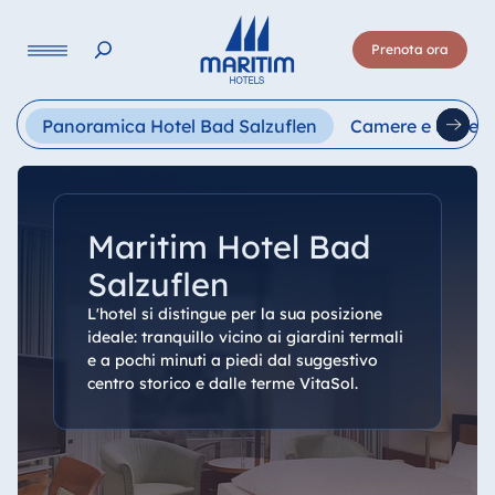
Lingua
Prenota ora
Deutsch
English
Français
Italiano
Esp
Panoramica Hotel Bad Salzuflen
Camere e Suite
Maritim Hotel Bad
Salzuflen
L'hotel si distingue per la sua posizione
ideale: tranquillo vicino ai giardini termali
e a pochi minuti a piedi dal suggestivo
centro storico e dalle terme VitaSol.