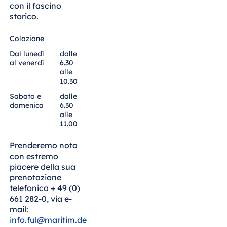
con il fascino
Malta
storico.
Antonine Hotel &
Spa Malta
Colazione
Dal lunedì
dalle
al venerdì
6.30
alle
10.30
Mauritius
Sabato e
dalle
Resort & Spa
domenica
6.30
Mauritius
alle
11.00
Prenderemo nota
con estremo
piacere della sua
prenotazione
telefonica + 49 (0)
661 282-0, via e-
mail:
info.ful@maritim.de