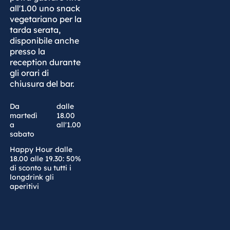
all'1.00 uno snack
vegetariano per la
tarda serata,
disponibile anche
presso la
reception durante
gli orari di
chiusura del bar.
Da
dalle
martedì
18.00
a
all'1.00
sabato
Happy Hour dalle
18.00 alle 19.30: 50%
di sconto su tutti i
longdrink gli
aperitivi