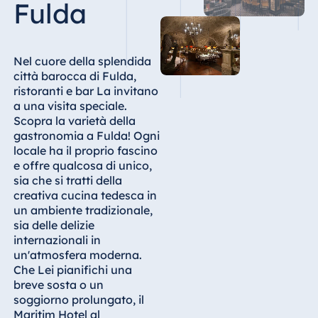
Fulda
Hotel Bonn
Hotel Bremen
Hotel Darmstadt
Nel cuore della splendida
Hotel Dresden
città barocca di Fulda,
ristoranti e bar La invitano
Hotel Düsseldorf
a una visita speciale.
Hotel Frankfurt
Scopra la varietà della
gastronomia a Fulda! Ogni
Hotel am
locale ha il proprio fascino
Schlossgarten
e offre qualcosa di unico,
Fulda
sia che si tratti della
Airport Hotel
creativa cucina tedesca in
Hannover
un ambiente tradizionale,
sia delle delizie
Hotel Ingolstadt
internazionali in
Hotel Bellevue
un'atmosfera moderna.
Kiel
Che Lei pianifichi una
breve sosta o un
Hotel Köln
soggiorno prolungato, il
Hotel
Maritim Hotel al