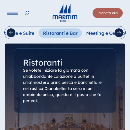
Lingua
Prenota ora
Deutsch
English
Français
Italiano
Esp
Camere e Suite
Ristoranti e Bar
Meeting e Cerimoni
Ristoranti
Se volete iniziare la giornata con
un'abbondante colazione a buffet in
un'atmosfera principesca e banchettare
nel rustico Dianakeller la sera in un
ambiente unico, questo è il posto che fa
per voi.