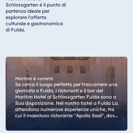
Königswinter
Schlossgarten è il punto di
partenza ideale per
Hotel Magdeburg
esplorare l'offerta
Hotel München
culturale e gastronomica
di Fulda.
Hotel Stuttgart
Seehotel
Timmendorfer
Strand
TitiseeHotel
Titisee-Neustadt
Strandhotel
Maritim è varietà
Travemünde
Se cerca il luogo perfetto per trascorrere una
giornata a Fulda, i ristoranti e il bar del
Hotel Ulm
Maritim Hotel al Schlossgarten Fulda sono a
Star-Apart Hansa
Sua disposizione. Nel nostro hotel a Fulda La
Hotel Wiesbaden
attendono numerose esperienze uniche, tra
cui il maestoso ristorante "Apollo Saal", dove
Hotel Würzburg
potrà godere fin dalle prime ore del mattino
di un ricco buffet e ammirare al contempo