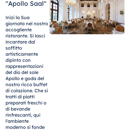
Blue Albena
"Apollo Saal"
Hotel Amelia
Inizi la Sua
giornata nel nostro
accogliente
ristorante. Si lasci
Cina
incantare dal
Hotel Taicang
soffitto
Garden
artisticamente
dipinto con
Hotel &
rappresentazioni
Conference
del dio del sole
Center Taicang
Apollo e goda del
nostro ricco buffet
di colazione. Che si
tratti di piatti
Italia
preparati freschi o
Resort Calabria
di bevande
rinfrescanti, qui
l'ambiente
moderno si fonde