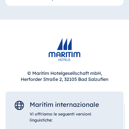
Sì, il ristorante del Maritim Hotel am
Schlossgarten Fulda offre un ambiente
tranquillo e piacevole. Potrete gustare i vostri
pasti in totale relax, ideale per una pausa, una
cena di lavoro o una serata rilassante.
© Maritim Hotelgesellschaft mbH,
Herforder Straße 2, 32105 Bad Salzuflen
Maritim internazionale
Vi offriamo le seguenti versioni
linguistiche: